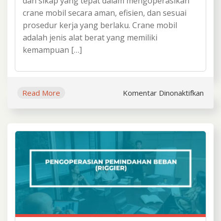
dan sikap yang tepat dalam mengoperasikan
crane mobil secara aman, efisien, dan sesuai
prosedur kerja yang berlaku. Crane mobil
adalah jenis alat berat yang memiliki
kemampuan […]
pada
Read More
Komentar Dinonaktifkan
Train
Serti
Peng
Cran
Mobi