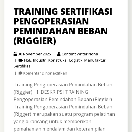
TRAINING SERTIFIKASI
PENGOPERASIAN
PEMINDAHAN BEBAN
(RIGGIER)
30 November 2025
Content Writer Nona
HSE
,
Industri
,
Konstruksi
,
Logistik
,
Manufaktur
,
Sertifikasi
pada
Komentar Dinonaktifkan
Training
Training Pengoperasian Pemindahan Beban
Sertifikasi
Pengoperasian
(Riggier) 1. DESKRIPSI TRAINING
Pemindahan
Pengoperasian Pemindahan Beban (Riggier)
Beban
Training Pengoperasian Pemindahan Beban
(Riggier)
(Rigger) merupakan suatu program pelatihan
yang dirancang untuk memberikan
pemahaman mendalam dan keterampilan