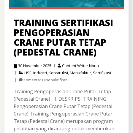
TRAINING SERTIFIKASI
PENGOPERASIAN
CRANE PUTAR TETAP
(PEDESTAL CRANE)
30 November 2025
Content Writer Nona
HSE
,
Industri
,
Konstruksi
,
Manufaktur
,
Sertifikasi
pada
Komentar Dinonaktifkan
Training
Training Pengoperasian Crane Putar Tetap
Sertifikasi
Pengoperasian
(Pedestal Crane) 1. DESKRIPSI TRAINING
Crane
Pengoperasian Crane Putar Tetap (Pedestal
Putar
Crane) Training Pengoperasian Crane Putar
Tetap
Tetap (Pedestal Crane) merupakan program
(Pedestal
Crane)
pelatihan yang dirancang untuk memberikan