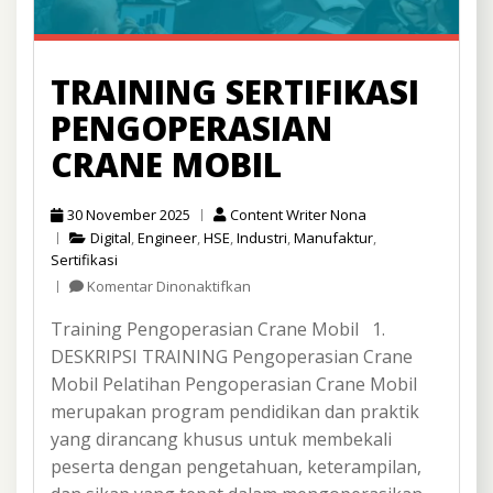
TRAINING SERTIFIKASI
PENGOPERASIAN
CRANE MOBIL
30 November 2025
Content Writer Nona
Digital
,
Engineer
,
HSE
,
Industri
,
Manufaktur
,
Sertifikasi
pada
Komentar Dinonaktifkan
Training
Training Pengoperasian Crane Mobil 1.
Sertifikasi
Pengoperasian
DESKRIPSI TRAINING Pengoperasian Crane
Crane
Mobil Pelatihan Pengoperasian Crane Mobil
Mobil
merupakan program pendidikan dan praktik
yang dirancang khusus untuk membekali
peserta dengan pengetahuan, keterampilan,