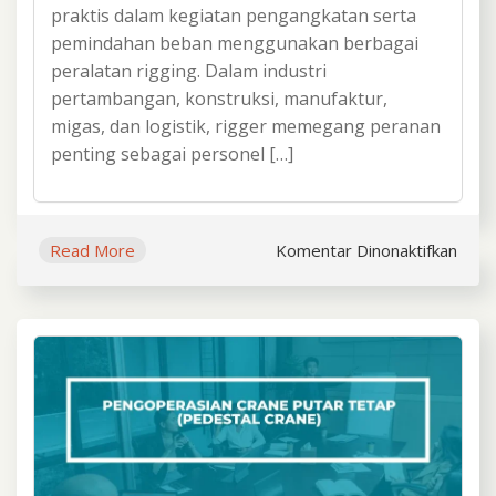
praktis dalam kegiatan pengangkatan serta
pemindahan beban menggunakan berbagai
peralatan rigging. Dalam industri
pertambangan, konstruksi, manufaktur,
migas, dan logistik, rigger memegang peranan
penting sebagai personel […]
pada
Read More
Komentar Dinonaktifkan
Train
Serti
Peng
Pemi
Beba
(Rigg