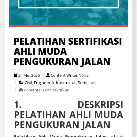
PELATIHAN SERTIFIKASI
AHLI MUDA
PENGUKURAN JALAN
24 Mei 2026
Content Writer Nona
Civil
,
Engineer
,
Infrastruktur
,
Sertifikasi
pada
Komentar Dinonaktifkan
Pelatihan
1. DESKRIPSI
Sertifikasi
Ahli
PELATIHAN AHLI MUDA
Muda
Pengukuran
PENGUKURAN JALAN
Jalan
Pelatihan Ahli Muda Pengukuran Jalan
adalah