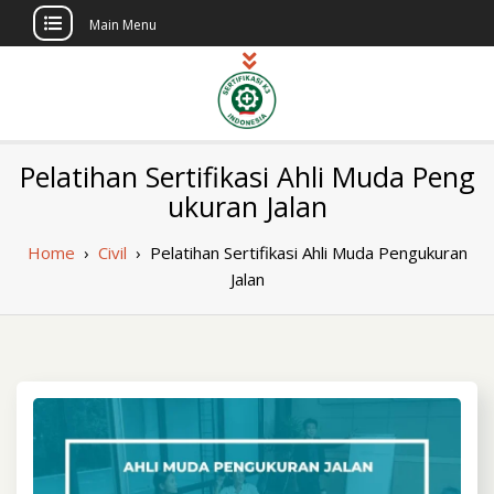
Main Menu
Skip
to
content
Sertifikasi K3
Pelatihan dan Sertifikasi di Indonesia
Pelatihan Sertifikasi Ahli Muda Peng
Berlisensi
Indonesia
ukuran Jalan
Home
›
Civil
›
Pelatihan Sertifikasi Ahli Muda Pengukuran
Jalan