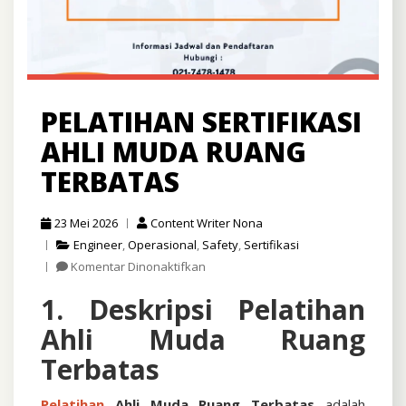
PELATIHAN SERTIFIKASI
AHLI MUDA RUANG
TERBATAS
23 Mei 2026
Content Writer Nona
Engineer
,
Operasional
,
Safety
,
Sertifikasi
pada
Komentar Dinonaktifkan
Pelatihan
1. Deskripsi Pelatihan
Sertifikasi
Ahli
Ahli Muda Ruang
Muda
Ruang
Terbatas
Terbatas
Pelatihan
Ahli Muda Ruang Terbatas
adalah