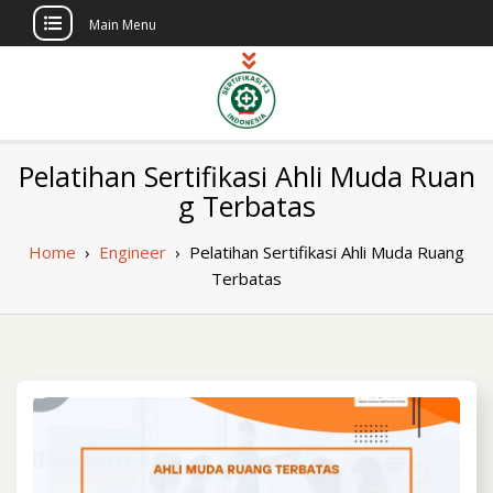
Main Menu
Skip
to
content
Sertifikasi K3
Pelatihan dan Sertifikasi di Indonesia
Pelatihan Sertifikasi Ahli Muda Ruan
Berlisensi
Indonesia
g Terbatas
Home
›
Engineer
›
Pelatihan Sertifikasi Ahli Muda Ruang
Terbatas