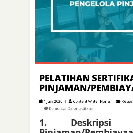
PELATIHAN SERTIFIK
PINJAMAN/PEMBIA
1 Juni 2026
Content Writer Nona
Keua
pada
Komentar Dinonaktifkan
Pelatihan
1. Deskripsi P
Sertifikasi
Pengelola
Pinjaman/Pembiaya
Pinjaman/Pembiayaa