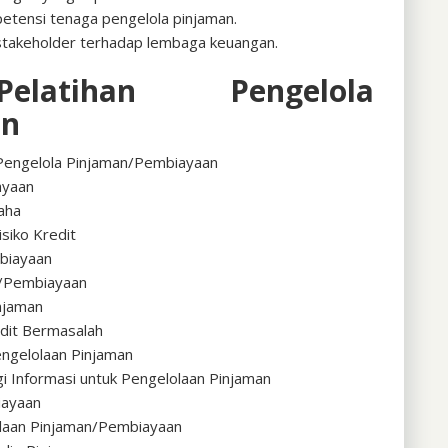
etensi tenaga pengelola pinjaman.
takeholder terhadap lembaga keuangan.
atihan Pengelola
an
 Pengelola Pinjaman/Pembiayaan
ayaan
saha
isiko Kredit
biayaan
n/Pembiayaan
njaman
edit Bermasalah
engelolaan Pinjaman
i Informasi untuk Pengelolaan Pinjaman
iayaan
olaan Pinjaman/Pembiayaan