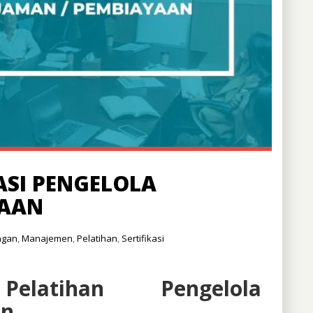
ASI PENGELOLA
YAAN
ngan
,
Manajemen
,
Pelatihan
,
Sertifikasi
elatihan Pengelola
an
n