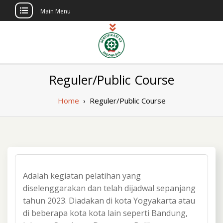
Main Menu
Skip
to
content
Sertifikasi K3
Pelatihan dan Sertifikasi di Indonesia
Reguler/Public Course
Berlisensi
Indonesia
Home
›
Reguler/Public Course
Adalah kegiatan pelatihan yang
diselenggarakan dan telah dijadwal sepanjang
tahun 2023. Diadakan di kota Yogyakarta atau
di beberapa kota kota lain seperti Bandung,