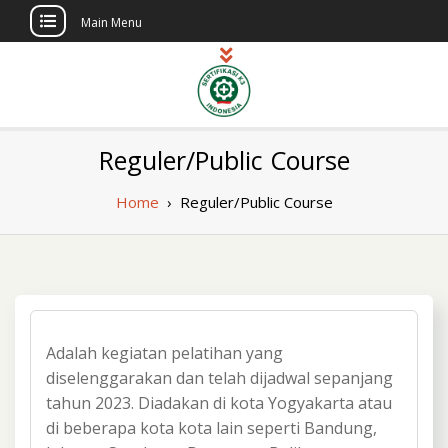
Main Menu
Skip
to
content
Sertifikasi K3
Pelatihan dan Sertifikasi di Indonesia
Reguler/Public Course
Berlisensi
Indonesia
Home
›
Reguler/Public Course
Adalah kegiatan pelatihan yang
diselenggarakan dan telah dijadwal sepanjang
tahun 2023. Diadakan di kota Yogyakarta atau
di beberapa kota kota lain seperti Bandung,