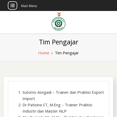
Main Menu
Skip
to
content
Sertifikasi K3
Pelatihan dan Sertifikasi di Indonesia
Tim Pengajar
Berlisensi
Indonesia
Home
›
Tim Pengajar
Sutomo Asngadi – Trainer dan Praktisi Export
Import
Dr.Patisina ST, M.Eng – Trainer Praktisi
Industri dan Master NLP