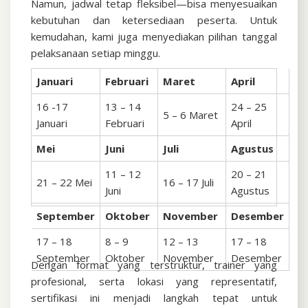
Namun, jadwal tetap fleksibel—bisa menyesuaikan
kebutuhan dan ketersediaan peserta. Untuk
kemudahan, kami juga menyediakan pilihan tanggal
pelaksanaan setiap minggu.
Januari
Februari
Maret
April
16 -17
13 – 14
24 – 25
5 – 6 Maret
Januari
Februari
April
Mei
Juni
Juli
Agustus
11 – 12
20 – 21
21 – 22 Mei
16 – 17 Juli
Juni
Agustus
September
Oktober
November
Desember
17 – 18
8 – 9
12 – 13
17 – 18
September
Oktober
November
Desember
Dengan format yang terstruktur, trainer yang
profesional, serta lokasi yang representatif,
sertifikasi ini menjadi langkah tepat untuk