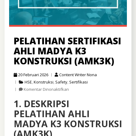
PELATIHAN SERTIFIKASI
AHLI MADYA K3
KONSTRUKSI (AMK3K)
20 Februari 2026
Content Writer Nona
HSE
,
Konstruksi
,
Safety
,
Sertifikasi
pada
Komentar Dinonaktifkan
PELATIHAN
1. DESKRIPSI
SERTIFIKASI
AHLI
PELATIHAN AHLI
MADYA
K3
MADYA K3 KONSTRUKSI
KONSTRUKSI
(AMK3K)
(AMK3K)