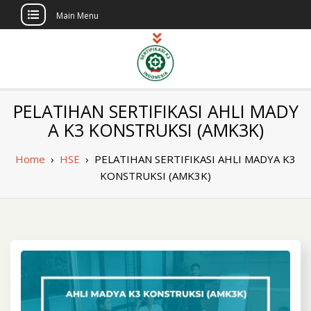
Main Menu
Skip
to
content
Sertifikasi K3
Pelatihan dan Sertifikasi di Indonesia
PELATIHAN SERTIFIKASI AHLI MADY
Berlisensi
Indonesia
A K3 KONSTRUKSI (AMK3K)
Home
›
HSE
›
PELATIHAN SERTIFIKASI AHLI MADYA K3
KONSTRUKSI (AMK3K)