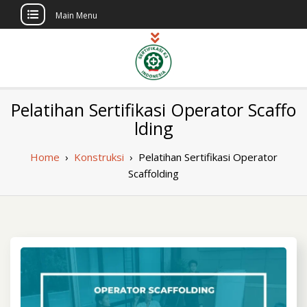
Main Menu
Skip
to
content
Sertifikasi K3
Pelatihan dan Sertifikasi di Indonesia
Pelatihan Sertifikasi Operator Scaffo
Berlisensi
Indonesia
lding
Home
›
Konstruksi
›
Pelatihan Sertifikasi Operator
Scaffolding