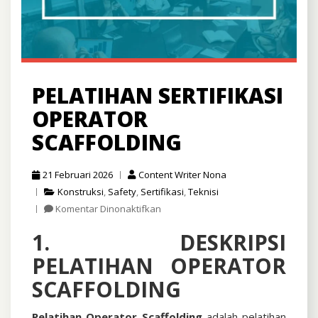
PELATIHAN SERTIFIKASI
OPERATOR
SCAFFOLDING
21 Februari 2026
Content Writer Nona
Konstruksi
,
Safety
,
Sertifikasi
,
Teknisi
pada
Komentar Dinonaktifkan
Pelatihan
1. DESKRIPSI
Sertifikasi
Operator
PELATIHAN OPERATOR
Scaffolding
SCAFFOLDING
Pelatihan Operator Scaffolding
adalah pelatihan