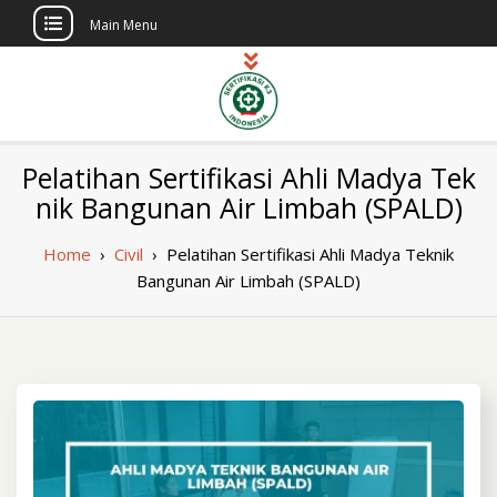
Main Menu
Skip
to
content
Sertifikasi K3
Pelatihan dan Sertifikasi di Indonesia
Pelatihan Sertifikasi Ahli Madya Tek
Berlisensi
Indonesia
nik Bangunan Air Limbah (SPALD)
Home
›
Civil
›
Pelatihan Sertifikasi Ahli Madya Teknik
Bangunan Air Limbah (SPALD)