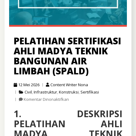
PELATIHAN SERTIFIKASI
AHLI MADYA TEKNIK
BANGUNAN AIR
LIMBAH (SPALD)
12 Mei 2026
Content Writer Nona
Civil
,
Infrastruktur
,
Konstruksi
,
Sertifikasi
pada
Komentar Dinonaktifkan
Pelatihan
1. DESKRIPSI
Sertifikasi
Ahli
PELATIHAN AHLI
Madya
Teknik
MADYA TEKNIK
Bangunan