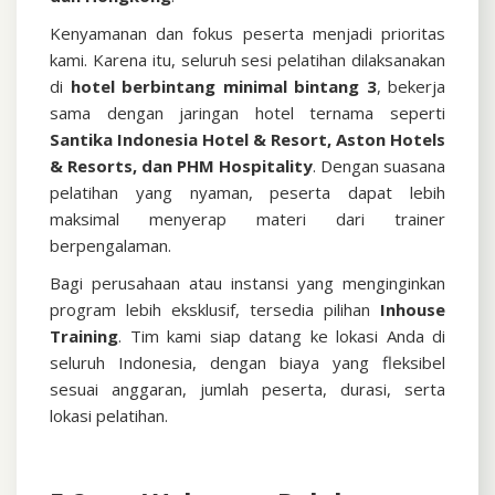
Kenyamanan dan fokus peserta menjadi prioritas
kami. Karena itu, seluruh sesi pelatihan dilaksanakan
di
hotel berbintang minimal bintang 3
, bekerja
sama dengan jaringan hotel ternama seperti
Santika Indonesia Hotel & Resort, Aston Hotels
& Resorts, dan PHM Hospitality
. Dengan suasana
pelatihan yang nyaman, peserta dapat lebih
maksimal menyerap materi dari trainer
berpengalaman.
Bagi perusahaan atau instansi yang menginginkan
program lebih eksklusif, tersedia pilihan
Inhouse
Training
. Tim kami siap datang ke lokasi Anda di
seluruh Indonesia, dengan biaya yang fleksibel
sesuai anggaran, jumlah peserta, durasi, serta
lokasi pelatihan.