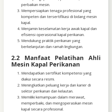
perbaikan mesin.
Mempersiapkan tenaga profesional yang
kompeten dan tersertifikasi di bidang mesin
kapal.
Menjamin keselamatan kerja awak kapal dan
efisiensi operasional kapal perikanan.
Mendukung praktik perikanan yang
berkelanjutan dan ramah lingkungan.
2.2 Manfaat Pelatihan Ahli
Mesin Kapal Perikanan
Mendapatkan sertifikat kompetensi yang
diakui secara resmi.
Meningkatkan peluang kerja dan karier di
sektor perikanan dan kelautan.
Memiliki kemampuan dalam merawat,
memperbaiki, dan mengoperasikan mesin
kapal secara profesional.