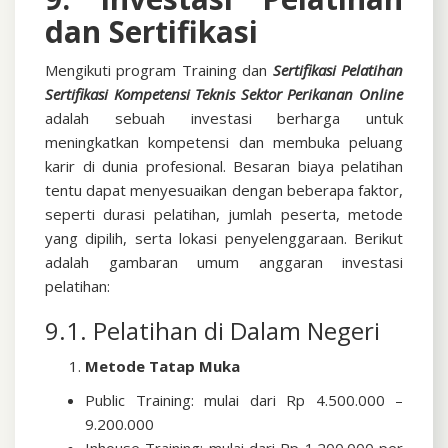
dan Sertifikasi
Mengikuti program Training dan
Sertifikasi
Pelatihan
Sertifikasi Kompetensi Teknis Sektor Perikanan Online
adalah sebuah investasi berharga untuk
meningkatkan kompetensi dan membuka peluang
karir di dunia profesional. Besaran biaya pelatihan
tentu dapat menyesuaikan dengan beberapa faktor,
seperti durasi pelatihan, jumlah peserta, metode
yang dipilih, serta lokasi penyelenggaraan. Berikut
adalah gambaran umum anggaran investasi
pelatihan:
9.1. Pelatihan di Dalam Negeri
Metode Tatap Muka
Public Training: mulai dari Rp 4.500.000 –
9.200.000