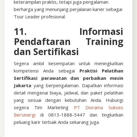
keterampilan praktis, tetapi juga pengalaman
berharga yang menunjang perjalanan karier sebagai
Tour Leader profesional.
11. Informasi
Pendaftaran Training
dan Sertifikasi
Segera ambil kesempatan untuk meningkatkan
kompetensi Anda sebagai
Praktisi
Pelatihan
Sertifikasi perawatan dan perbaikan mesin
Jakarta
yang berpengalaman. Dapatkan informasi
detail mengenai biaya, jadwal, dan paket pelatihan
yang sesuai dengan kebutuhan Anda.
Hubungi
segera Tim Marketing
PT Diorama Sukses
Bersinergi
di 0813-1888-5447 dan tingkatkan
peluang karir terbaik Anda sekarang juga.