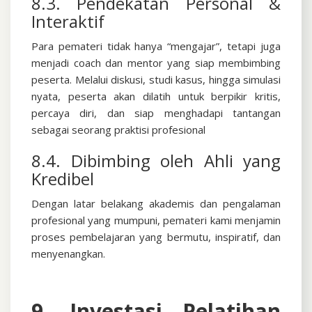
8.3. Pendekatan Personal &
Interaktif
Para pemateri tidak hanya “mengajar”, tetapi juga
menjadi coach dan mentor yang siap membimbing
peserta. Melalui diskusi, studi kasus, hingga simulasi
nyata, peserta akan dilatih untuk berpikir kritis,
percaya diri, dan siap menghadapi tantangan
sebagai seorang praktisi profesional
8.4. Dibimbing oleh Ahli yang
Kredibel
Dengan latar belakang akademis dan pengalaman
profesional yang mumpuni, pemateri kami menjamin
proses pembelajaran yang bermutu, inspiratif, dan
menyenangkan.
9. Investasi Pelatihan