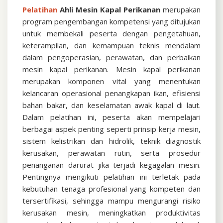
Pelatihan
Ahli Mesin Kapal Perikanan
merupakan
program pengembangan kompetensi yang ditujukan
untuk membekali peserta dengan pengetahuan,
keterampilan, dan kemampuan teknis mendalam
dalam pengoperasian, perawatan, dan perbaikan
mesin kapal perikanan. Mesin kapal perikanan
merupakan komponen vital yang menentukan
kelancaran operasional penangkapan ikan, efisiensi
bahan bakar, dan keselamatan awak kapal di laut.
Dalam pelatihan ini, peserta akan mempelajari
berbagai aspek penting seperti prinsip kerja mesin,
sistem kelistrikan dan hidrolik, teknik diagnostik
kerusakan, perawatan rutin, serta prosedur
penanganan darurat jika terjadi kegagalan mesin.
Pentingnya mengikuti pelatihan ini terletak pada
kebutuhan tenaga profesional yang kompeten dan
tersertifikasi, sehingga mampu mengurangi risiko
kerusakan mesin, meningkatkan produktivitas