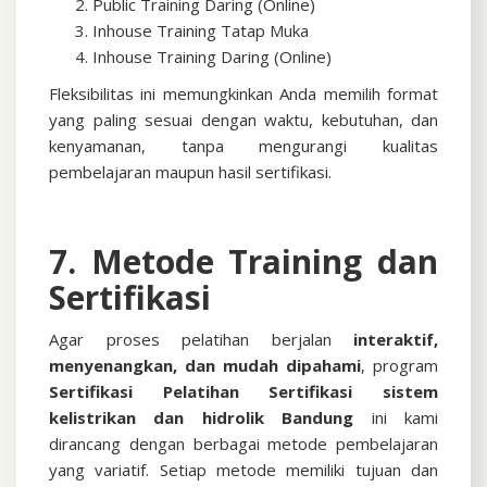
Public Training Daring (Online)
Inhouse Training Tatap Muka
Inhouse Training Daring (Online)
Fleksibilitas ini memungkinkan Anda memilih format
yang paling sesuai dengan waktu, kebutuhan, dan
kenyamanan, tanpa mengurangi kualitas
pembelajaran maupun hasil sertifikasi.
7. Metode Training dan
Sertifikasi
Agar proses pelatihan berjalan
interaktif,
menyenangkan, dan mudah dipahami
, program
Sertifikasi
Pelatihan Sertifikasi sistem
kelistrikan dan hidrolik Bandung
ini kami
dirancang dengan berbagai metode pembelajaran
yang variatif. Setiap metode memiliki tujuan dan