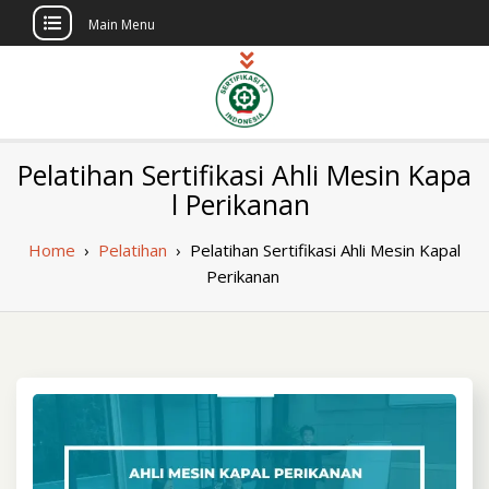
Main Menu
Skip
to
content
Sertifikasi K3
Pelatihan dan Sertifikasi di Indonesia
Pelatihan Sertifikasi Ahli Mesin Kapa
Berlisensi
Indonesia
l Perikanan
Home
›
Pelatihan
›
Pelatihan Sertifikasi Ahli Mesin Kapal
Perikanan