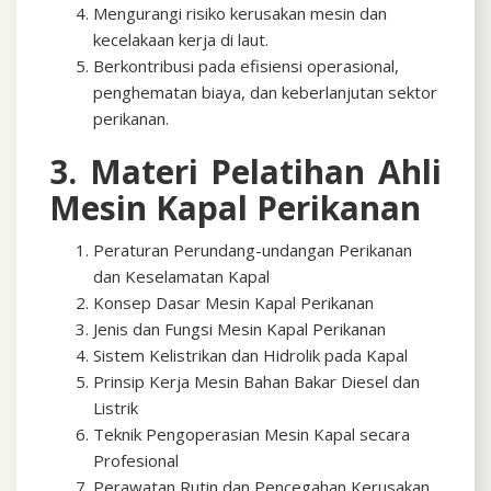
Mengurangi risiko kerusakan mesin dan
kecelakaan kerja di laut.
Berkontribusi pada efisiensi operasional,
penghematan biaya, dan keberlanjutan sektor
perikanan.
3. Materi Pelatihan Ahli
Mesin Kapal Perikanan
Peraturan Perundang-undangan Perikanan
dan Keselamatan Kapal
Konsep Dasar Mesin Kapal Perikanan
Jenis dan Fungsi Mesin Kapal Perikanan
Sistem Kelistrikan dan Hidrolik pada Kapal
Prinsip Kerja Mesin Bahan Bakar Diesel dan
Listrik
Teknik Pengoperasian Mesin Kapal secara
Profesional
Perawatan Rutin dan Pencegahan Kerusakan