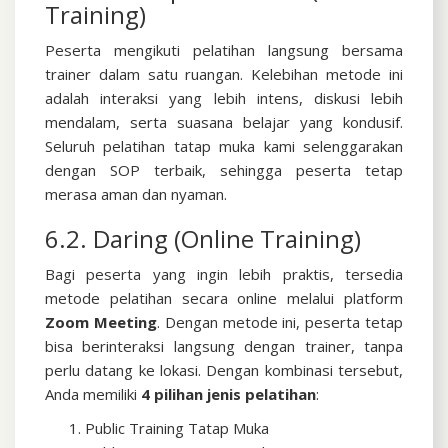
Training)
Peserta mengikuti pelatihan langsung bersama
trainer dalam satu ruangan. Kelebihan metode ini
adalah interaksi yang lebih intens, diskusi lebih
mendalam, serta suasana belajar yang kondusif.
Seluruh pelatihan tatap muka kami selenggarakan
dengan SOP terbaik, sehingga peserta tetap
merasa aman dan nyaman.
6.2. Daring (Online Training)
Bagi peserta yang ingin lebih praktis, tersedia
metode pelatihan secara online melalui platform
Zoom Meeting
. Dengan metode ini, peserta tetap
bisa berinteraksi langsung dengan trainer, tanpa
perlu datang ke lokasi.
Dengan kombinasi tersebut,
Anda memiliki
4 pilihan jenis pelatihan
:
Public Training Tatap Muka