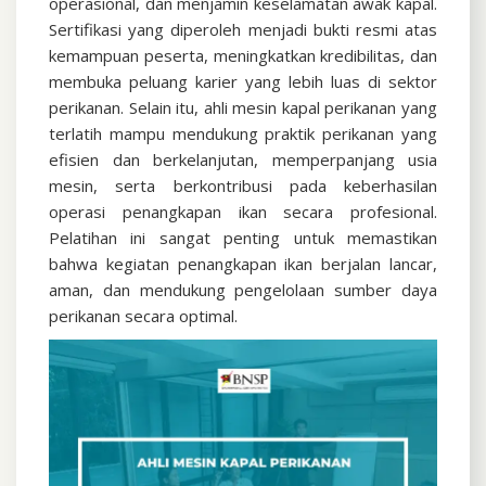
operasional, dan menjamin keselamatan awak kapal.
Sertifikasi yang diperoleh menjadi bukti resmi atas
kemampuan peserta, meningkatkan kredibilitas, dan
membuka peluang karier yang lebih luas di sektor
perikanan. Selain itu, ahli mesin kapal perikanan yang
terlatih mampu mendukung praktik perikanan yang
efisien dan berkelanjutan, memperpanjang usia
mesin, serta berkontribusi pada keberhasilan
operasi penangkapan ikan secara profesional.
Pelatihan ini sangat penting untuk memastikan
bahwa kegiatan penangkapan ikan berjalan lancar,
aman, dan mendukung pengelolaan sumber daya
perikanan secara optimal.