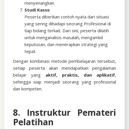
menyenangkan.
Studi Kasus
Peserta diberikan contoh nyata dari situasi
yang sering dihadapi seorang Profesional di
tiap bidang terkait. Dari sini, peserta dilatih
untuk menganalisis masalah, mengambil
keputusan, dan menerapkan strategi yang
tepat.
Dengan kombinasi metode pembelajaran tersebut,
setiap peserta akan mendapatkan pengalaman
belajar yang
aktif, praktis, dan aplikatif
,
sehingga siap menjadi seorang yang profesional
dan kompeten.
8. Instruktur Pemateri
Pelatihan