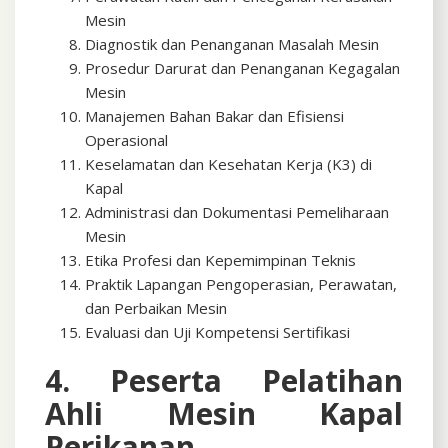
Mesin
Diagnostik dan Penanganan Masalah Mesin
Prosedur Darurat dan Penanganan Kegagalan
Mesin
Manajemen Bahan Bakar dan Efisiensi
Operasional
Keselamatan dan Kesehatan Kerja (K3) di
Kapal
Administrasi dan Dokumentasi Pemeliharaan
Mesin
Etika Profesi dan Kepemimpinan Teknis
Praktik Lapangan Pengoperasian, Perawatan,
dan Perbaikan Mesin
Evaluasi dan Uji Kompetensi Sertifikasi
4. Peserta Pelatihan
Ahli Mesin Kapal
Perikanan