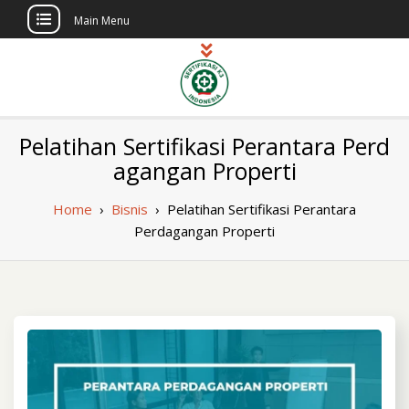
Main Menu
Skip
to
content
Sertifikasi K3
Pelatihan dan Sertifikasi di Indonesia
Pelatihan Sertifikasi Perantara Perd
Berlisensi
Indonesia
agangan Properti
Home
›
Bisnis
›
Pelatihan Sertifikasi Perantara
Perdagangan Properti