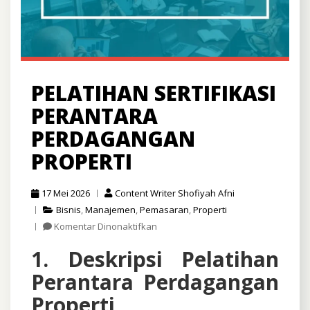
PELATIHAN SERTIFIKASI
PERANTARA
PERDAGANGAN
PROPERTI
17 Mei 2026
Content Writer Shofiyah Afni
Bisnis
,
Manajemen
,
Pemasaran
,
Properti
pada
Komentar Dinonaktifkan
Pelatihan
1. Deskripsi Pelatihan
Sertifikasi
Perantara
Perantara Perdagangan
Perdagangan
Properti
Properti