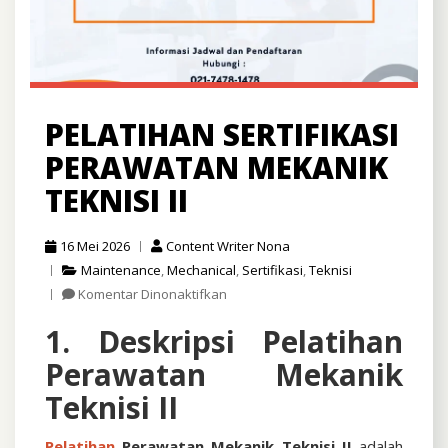
PELATIHAN SERTIFIKASI
PERAWATAN MEKANIK
TEKNISI II
16 Mei 2026
Content Writer Nona
Maintenance
,
Mechanical
,
Sertifikasi
,
Teknisi
pada
Komentar Dinonaktifkan
Pelatihan
1. Deskripsi Pelatihan
Sertifikasi
Perawatan
Perawatan Mekanik
Mekanik
Teknisi
Teknisi II
II
Pelatihan
Perawatan Mekanik Teknisi II
adalah