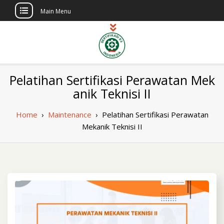
Main Menu
Skip
to
content
Sertifikasi K3
Pelatihan dan Sertifikasi di Indonesia
Pelatihan Sertifikasi Perawatan Mek
Berlisensi
Indonesia
anik Teknisi II
Home
›
Maintenance
›
Pelatihan Sertifikasi Perawatan
Mekanik Teknisi II